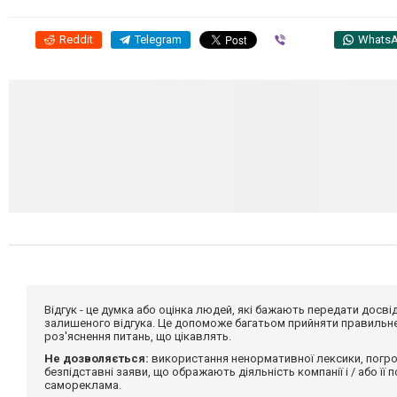
Reddit
Telegram
Viber
Whats
Відгук - це думка або оцінка людей, які бажають передати дос
залишеного відгука. Це допоможе багатьом прийняти правильне 
роз'яснення питань, що цікавлять.
Не дозволяється:
використання ненормативної лексики, погро
безпідставні заяви, що ображають діяльність компанії і / або її
самореклама.