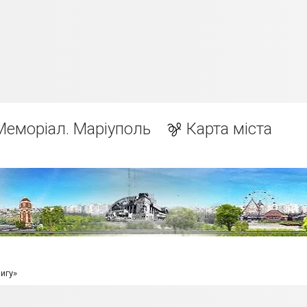
Меморіал. Маріуполь
Карта міста
игу»