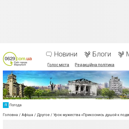
Новини
Блоги
Голос міста
Редакційна політика
П
Погода
Головна
Афіша
Другое
Урок мужества «Прикоснись душой к подв