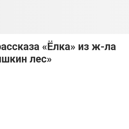
рассказа «Ёлка» из ж-ла
шкин лес»