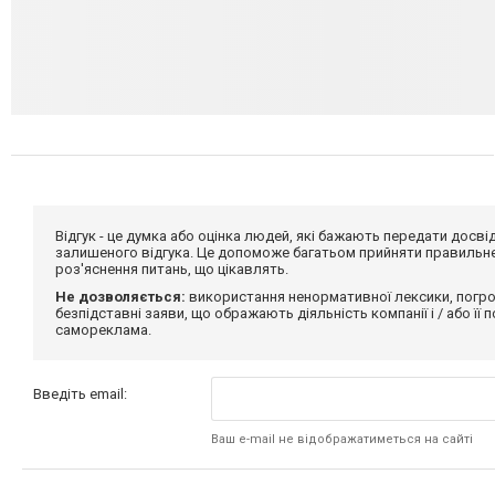
Відгук - це думка або оцінка людей, які бажають передати дос
залишеного відгука. Це допоможе багатьом прийняти правильне 
роз'яснення питань, що цікавлять.
Не дозволяється:
використання ненормативної лексики, погро
безпідставні заяви, що ображають діяльність компанії і / або її
самореклама.
Введіть email:
Ваш e-mail не відображатиметься на сайті