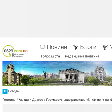
Новини
Блоги
Голос міста
Редакційна політика
П
Погода
Головна
Афіша
Другое
Громкое чтение рассказа «Ёлка» из ж-ла 