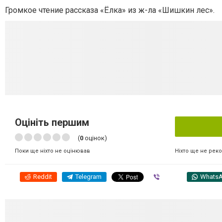
Громкое чтение рассказа «Ёлка» из ж-ла «Шишкин лес».
Оцініть першим
(
0
оцінок)
Ніхто ще не рек
Поки ще ніхто не оцінював
Reddit
Telegram
Viber
Whats