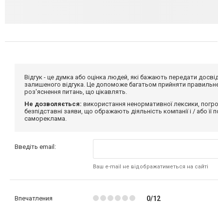
Відгук - це думка або оцінка людей, які бажають передати дос
залишеного відгука. Це допоможе багатьом прийняти правильне 
роз'яснення питань, що цікавлять.
Не дозволяється:
використання ненормативної лексики, погро
безпідставні заяви, що ображають діяльність компанії і / або її
самореклама.
Введіть email:
Ваш e-mail не відображатиметься на сайті
Впечатления
0/12