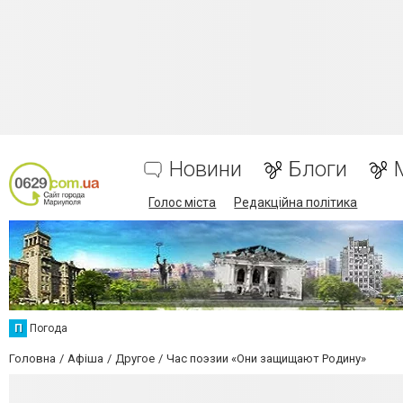
Новини
Блоги
Голос міста
Редакційна політика
П
Погода
Головна
Афіша
Другое
Час поэзии «Они защищают Родину»