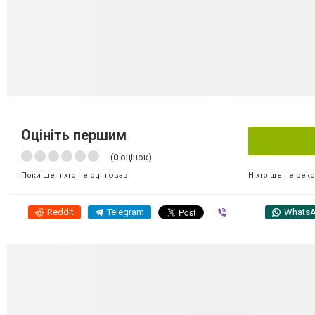
Оцініть першим
(
0
оцінок)
Ніхто ще не рек
Поки ще ніхто не оцінював
Reddit
Telegram
Viber
Whats