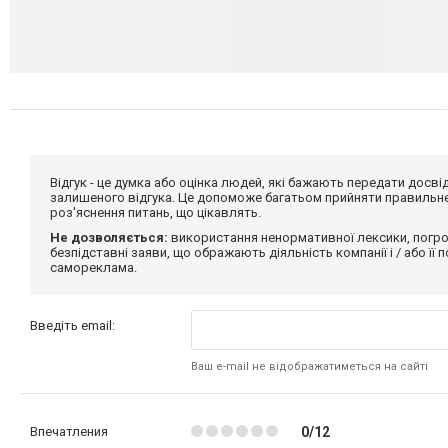
Відгук - це думка або оцінка людей, які бажають передати дос
залишеного відгука. Це допоможе багатьом прийняти правильне 
роз'яснення питань, що цікавлять.
Не дозволяється:
використання ненормативної лексики, погро
безпідставні заяви, що ображають діяльність компанії і / або її
самореклама.
Введіть email:
Ваш e-mail не відображатиметься на сайті
Впечатления
0/12