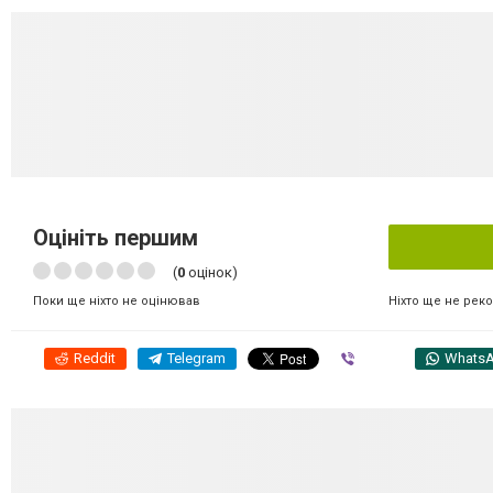
Оцініть першим
(
0
оцінок)
Ніхто ще не рек
Поки ще ніхто не оцінював
Reddit
Telegram
Viber
Whats