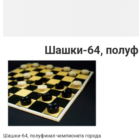
Шашки-64, полуф
Шашки-64, полуфинал чемпионата города.