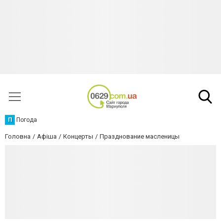
П
Погода
Головна
Афіша
Концерты
Празднование масленицы