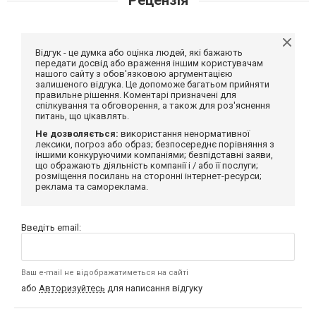
Відгук - це думка або оцінка людей, які бажають
передати досвід або враження іншим користувачам
нашого сайту з обов'язковою аргументацією
залишеного відгука. Це допоможе багатьом прийняти
правильне рішення. Коментарі призначені для
спілкування та обговорення, а також для роз'яснення
питань, що цікавлять.
Не дозволяється:
використання ненормативної
лексики, погроз або образ; безпосереднє порівняння з
іншими конкуруючими компаніями; безпідставні заяви,
що ображають діяльність компанії і / або її послуги;
розміщення посилань на сторонні інтернет-ресурси;
реклама та самореклама.
Введіть email:
Ваш e-mail не відображатиметься на сайті
або
Авторизуйтесь
для написання відгуку