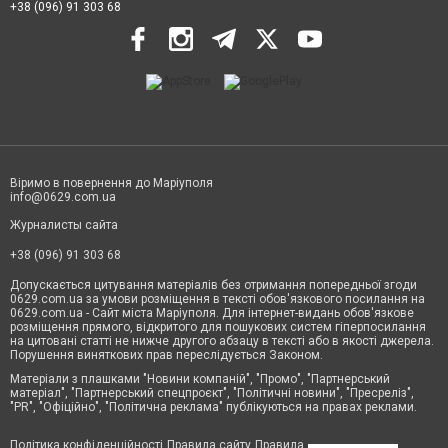
+38 (096) 91 303 68
Віримо в повернення до Маріуполя
info@0629.com.ua
Журналисты сайта
+38 (096) 91 303 68
Допускається цитування матеріалів без отримання попередньої згоди
0629.com.ua за умови розміщення в тексті обов'язкового посилання на
0629.com.ua - Сайт міста Маріуполя. Для інтернет-видань обов'язкове
розміщення прямого, відкритого для пошукових систем гіперпосилання
на цитовані статті не нижче другого абзацу в тексті або в якості джерела.
Порушення виняткових прав переслідується Законом.
Матеріали з плашками "Новини компаній", "Промо", "Партнерський
матеріал", "Партнерський спецпроєкт", "Політичні новини", "Пресреліз",
"PR", "Офіційно", "Політична реклама" публікуються на правах реклами.
Політика конфіденційності
Правила сайту
Правила