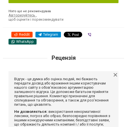
Ніхто ще не рекомендував
Авторизуйтесь
,
щоб оцінити і порекомендувати
Reddit
Telegram
Viber
WhatsApp
Рецензія
Відгук - це думка або оцінка людей, які бажають
передати досвід або враження іншим користувачам
нашого сайту з обов'язковою аргументацією
залишеного відгука. Це допоможе багатьом прийняти
правильне рішення. Коментарі призначені для
спілкування та обговорення, а також для роз'яснення
питань, що цікавлять.
Не дозволяється:
використання ненормативної
лексики, погроз або образ; безпосереднє порівняння з
іншими конкуруючими компаніями; безпідставні заяви,
що ображають діяльність компанії і / або її послуги;