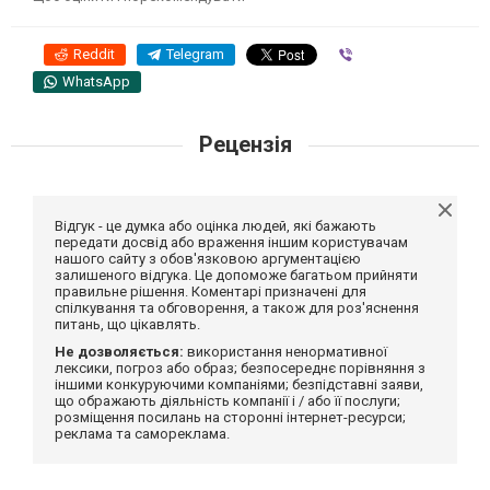
Reddit
Telegram
Viber
WhatsApp
Рецензія
Відгук - це думка або оцінка людей, які бажають
передати досвід або враження іншим користувачам
нашого сайту з обов'язковою аргументацією
залишеного відгука. Це допоможе багатьом прийняти
правильне рішення. Коментарі призначені для
спілкування та обговорення, а також для роз'яснення
питань, що цікавлять.
Не дозволяється:
використання ненормативної
лексики, погроз або образ; безпосереднє порівняння з
іншими конкуруючими компаніями; безпідставні заяви,
що ображають діяльність компанії і / або її послуги;
розміщення посилань на сторонні інтернет-ресурси;
реклама та самореклама.