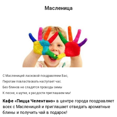
Масленица
С Масленицей ласковой поздравляем Вас,
Пирогам повластвовать наступает час.
Без блинов не сладятся проводы зимы
К песне, к шутке, к расдости приглашаем мы!
Кафе «Пицца Челентано»
в центре города поздравляет
всех с Масленицей и приглашает отведать ароматные
блины и получить чай в подарок!