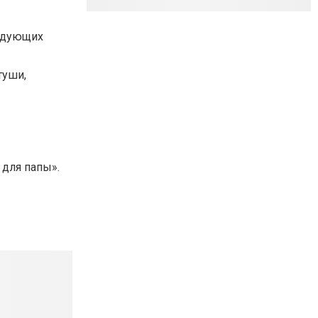
ледующих
туши,
 для папы».