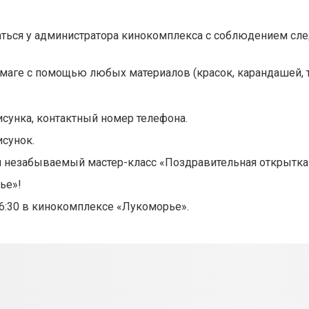
ться у администратора кинокомплекса с соблюдением с
умаге с помощью любых материалов (красок, карандашей, 
исунка, контактный номер телефона.
исунок.
н незабываемый мастер-класс «Поздравительная открытка
ье»!
16:30 в кинокомплексе «Лукоморье».