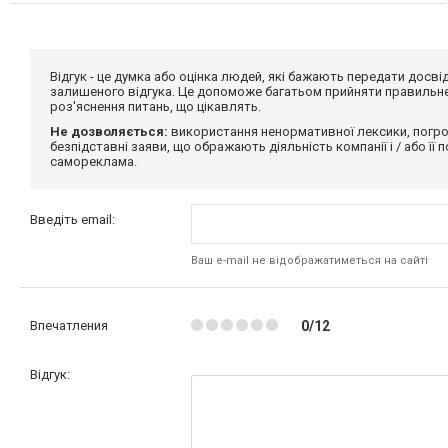
Відгук - це думка або оцінка людей, які бажають передати дос
залишеного відгука. Це допоможе багатьом прийняти правильне 
роз'яснення питань, що цікавлять.
Не дозволяється:
використання ненормативної лексики, погро
безпідставні заяви, що ображають діяльність компанії і / або її
самореклама.
Введіть email:
Ваш e-mail не відображатиметься на сайті
Впечатления
0/12
Відгук: