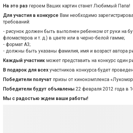
На это раз
героем Ваших картин станет Любимый Папа!
Для участия в конкурсе
Вам необходимо зарегистрирова
требований:
- рисунок должен быть выполнен ребенком от руки на б
фломастеров и т. д.) в цвете или в черно-белой гамме;
- формат А3;
- должны быть указаны фамилия, имя и возраст автора р
Каждый участник
может представить на конкурс один р
В подарок для всех
участников конкурса будет проведе
Победители получат
призы от кинокомплекса «Лукомор
Победители будут объявлены
22 февраля 2012 года в 
Мы с радостью ждем ваши работы!