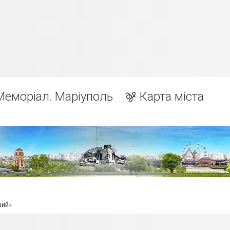
Меморіал. Маріуполь
Карта міста
ший»