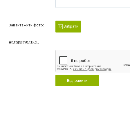
Завантажити фото:
Вибрати
Авторизуватись
Відправити