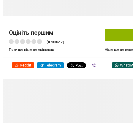
Оцініть першим
(
0
оцінок)
Ніхто ще не рек
Поки ще ніхто не оцінював
Reddit
Telegram
Viber
Whats