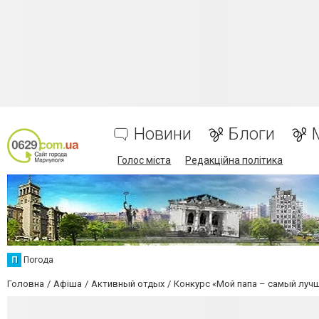
Новини
Блоги
Голос міста
Редакційна політика
П
Погода
Головна
Афіша
Активный отдых
Конкурс «Мой папа – самый луч