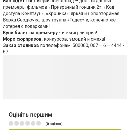
Вас жд
ет
настоящий звездопад – долгожданные
премьеры фильмов «Призрачный гонщик 2», «Код
доступа Кейптаун», «Хроника», яркая и неповторимая
Верка Сердючка, шоу группа «Тодес» и, конечно же,
лотерея с подарками!
Купи билет на премьеру
- и выиграй приз!
Море сюрпризов,
конкурсов, эмоций и смеха!
Заказ столиков
по телефонам: 500000, 067 – 6 – 4444 -
67
Оцініть першим
(
0
оцінок)