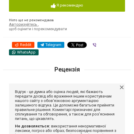
Я рекомендую
Ніхто ще не рекомендував
Авторизуйтесь
,
щоб оцінити і порекомендувати
Reddit
Telegram
Viber
WhatsApp
Рецензія
Відгук - це думка або оцінка людей, які бажають
передати досвід або враження іншим користувачам
нашого сайту з обов'язковою аргументацією
залишеного відгука. Це допоможе багатьом прийняти
правильне рішення. Коментарі призначені для
спілкування та обговорення, а також для роз'яснення
питань, що цікавлять.
Не дозволяється:
використання ненормативної
лексики, погроз або образ; безпосереднє порівняння з