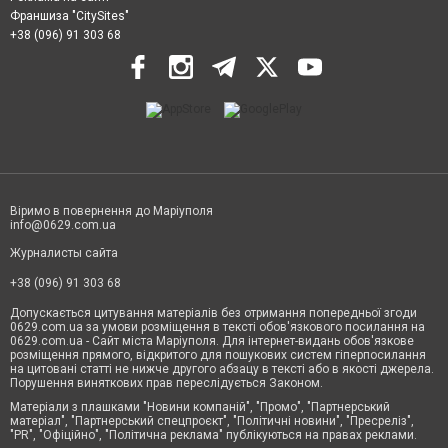
Франшиза "CitySites"
+38 (096) 91 303 68
Віримо в повернення до Маріуполя
info@0629.com.ua
Журналисты сайта
+38 (096) 91 303 68
Допускається цитування матеріалів без отримання попередньої згоди
0629.com.ua за умови розміщення в тексті обов'язкового посилання на
0629.com.ua - Сайт міста Маріуполя. Для інтернет-видань обов'язкове
розміщення прямого, відкритого для пошукових систем гіперпосилання
на цитовані статті не нижче другого абзацу в тексті або в якості джерела.
Порушення виняткових прав переслідується Законом.
Матеріали з плашками "Новини компаній", "Промо", "Партнерський
матеріал", "Партнерський спецпроєкт", "Політичні новини", "Пресреліз",
"PR", "Офіційно", "Політична реклама" публікуються на правах реклами.