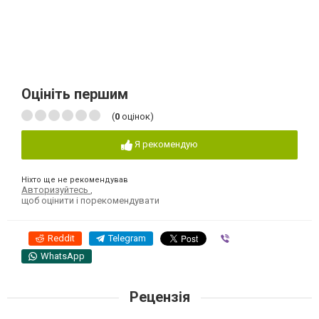
Оцініть першим
(
0
оцінок)
Я рекомендую
Ніхто ще не рекомендував
Авторизуйтесь
,
щоб оцінити і порекомендувати
Reddit
Telegram
Viber
WhatsApp
Рецензія