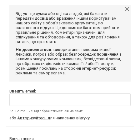
Відгук - це думка або оцінка людей, які бажають
передати досвід або враження іншим користувачам
нашого сайту з обов'язковою аргументацією
залишеного відгука. Це допоможе багатьом прийняти
правильне рішення. Коментарі призначені для
спілкування та обговорення, а також для роз'яснення
питань, що цікавлять.
Не дозволяється:
використання ненормативної
лексики, погроз або образ; безпосереднє порівняння з
іншими конкуруючими компаніями; безпідставні заяви,
що ображають діяльність компанії і / або її послуги;
розміщення посилань на сторонні інтернет-ресурси;
реклама та самореклама.
Введіть email:
Ваш e-mail не відображатиметься на сайті
або
Авторизуйтесь
для написання відгуку
Впечатления