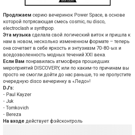
Продлжаем
серию
вечеринок
Power Space,
в
основе
которой
потрясающая
смесь
cosmic, nu disco,
electroclash
и
synthpop.
Эта музыка
сделала свой логический виток и пришла к
нам в новом, несколько измененном формате – теперь
она сочетает в себе яркость и энтузиазм 70-80-ых и
вседозволенность модных течений XXI века.
Если Вам
понравилась атмосфера прошедших
мероприятий DISCOVERY, или по каким-то причинам вы
просто не смогли дойти до нас раньше, то не пропустите
очередную disco вечеринку в «Ледо»!
DJ's:
- Paul Kayzer
- Juk
- Tomkovich
- Bereza
На входе
действует фэйсконтроль