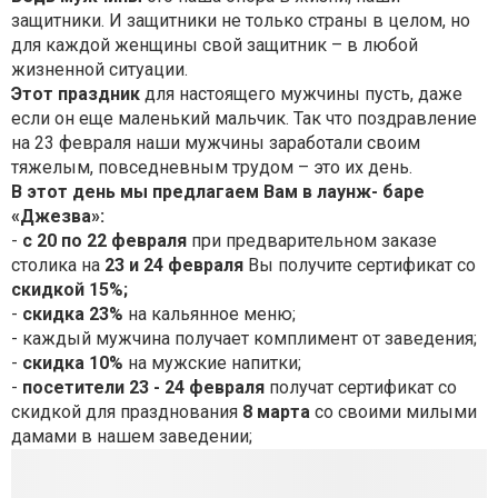
защитники. И защитники не только страны в целом, но
для каждой женщины свой защитник – в любой
жизненной ситуации.
Этот праздник
для настоящего мужчины пусть, даже
если он еще маленький мальчик. Так что поздравление
на 23 февраля наши мужчины заработали своим
тяжелым, повседневным трудом – это их день.
В этот день мы предлагаем Вам
в лаунж- баре
«Джезва»:
-
с 20 по 22 февраля
при предварительном заказе
столика на
23 и 24 февраля
Вы получите сертификат со
скидкой 15%;
-
скидка 23%
на кальянное меню;
- каждый мужчина получает комплимент от заведения;
-
скидка 10%
на мужские напитки;
-
посетители 23 - 24 февраля
получат сертификат со
скидкой для празднования
8 марта
со своими милыми
дамами в нашем заведении;