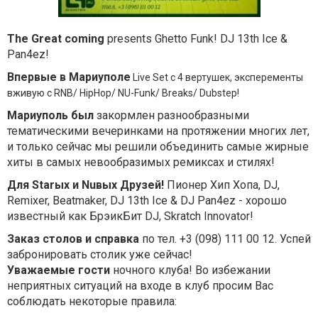
The Great coming
presents Ghetto Funk!
DJ 13th Ice &
Pan4ez!
Впервые в Мариуполе
Live Set с 4 вертушек, эксперементы
вживую с RNB/ HipHop/ NU-Funk/ Breaks/ Dubstep!
Мариуполь был
закормлен разнообразными
тематическими вечеринками на протяжении многих лет,
и только сейчас мы решили объединить самые жирные
хиты в самых невообразимых ремиксах и стилях!
Для Starых и Nuвых Друзей!
Пионер Хип Хопа, DJ,
Remixer, Beatmaker,
DJ 13th
Ice
& DJ
Pan4ez
- хорошо
известный как БрэикБит DJ, Skratch Innovator!
Заказ столов и справка
по тел.
+3 (098) 111 00 12.
Успей
забронировать столик уже сейчас!
Уважаемые гости
ночного клуба!
Во избежании
неприятных ситуаций на входе в клуб просим Вас
соблюдать некоторые правила: