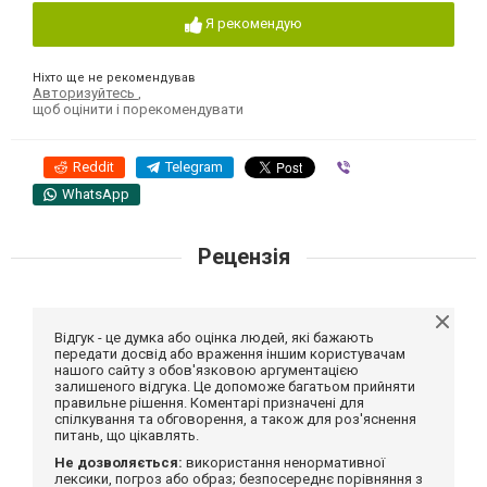
Я рекомендую
Ніхто ще не рекомендував
Авторизуйтесь
,
щоб оцінити і порекомендувати
Reddit
Telegram
Viber
WhatsApp
Рецензія
Відгук - це думка або оцінка людей, які бажають
передати досвід або враження іншим користувачам
нашого сайту з обов'язковою аргументацією
залишеного відгука. Це допоможе багатьом прийняти
правильне рішення. Коментарі призначені для
спілкування та обговорення, а також для роз'яснення
питань, що цікавлять.
Не дозволяється:
використання ненормативної
лексики, погроз або образ; безпосереднє порівняння з