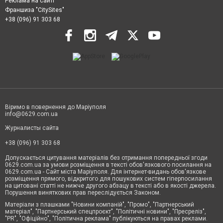
Реклама на сайті
Франшиза "CitySites"
+38 (096) 91 303 68
Віримо в повернення до Маріуполя
info@0629.com.ua
Журналисты сайта
+38 (096) 91 303 68
Допускається цитування матеріалів без отримання попередньої згоди
0629.com.ua за умови розміщення в тексті обов'язкового посилання на
0629.com.ua - Сайт міста Маріуполя. Для інтернет-видань обов'язкове
розміщення прямого, відкритого для пошукових систем гіперпосилання
на цитовані статті не нижче другого абзацу в тексті або в якості джерела.
Порушення виняткових прав переслідується Законом.
Матеріали з плашками "Новини компаній", "Промо", "Партнерський
матеріал", "Партнерський спецпроєкт", "Політичні новини", "Пресреліз",
"PR", "Офіційно", "Політична реклама" публікуються на правах реклами.