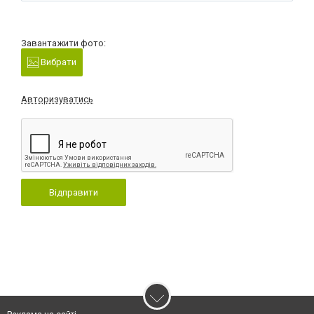
Завантажити фото:
Вибрати
Авторизуватись
Відправити