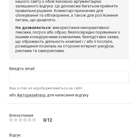
нашого сайту з обов'язковою аргументацією
залишеного відгука. Це допоможе багатьом прийняти
правильне рішення. Коментарі призначені для
спілкування та обговорення, а також для роз'яснення
питань, що цікавлять.
Не дозволяється:
використання ненормативної
лексики, погроз або образ; безпосереднє порівняння з
іншими конкуруючими компаніями; безпідставні заяви,
що ображають діяльність компанії і / або її послуги;
розміщення посилань на сторонні інтернет-ресурси;
реклама та самореклама.
Введіть email:
Ваш e-mail не відображатиметься на сайті
або
Авторизуйтесь
для написання відгуку
Впечатления
0/12
Відгук: