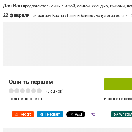
Для Вас
предлагаются блины с икрой, семгой, сельдью, грибами, пе
22 февраля
.
приглашаем Вас на «Тещины блины»
Бонус от заведения 
Оцініть першим
(
0
оцінок)
Ніхто ще не рек
Поки ще ніхто не оцінював
Reddit
Telegram
Viber
Whats