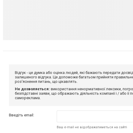
Відгук - це думка або оцінка людей, які бажають передати дос
залишеного відгука. Це допоможе багатьом прийняти правильне 
роз'яснення питань, що цікавлять.
Не дозволяється:
використання ненормативної лексики, погро
безпідставні заяви, що ображають діяльність компанії і / або її
самореклама.
Введіть email:
Ваш e-mail не відображатиметься на сайті