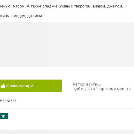
ченью, мясом. А также сладкие блины с творогом, медом, джемом.
блины с медом, джемом.
Авторизуйтесь
,
Я рекомендую
щоб оцінити і порекомендувати
омендував
App