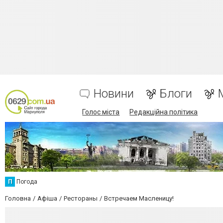
Новини
Блоги
Голос міста
Редакційна політика
П
Погода
Головна
Афіша
Рестораны
Встречаем Масленицу!