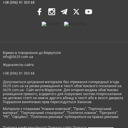
+38 (096) 91 303 68
Віримо в повернення до Маріуполя
info@0629.com.ua
Журналисты сайта
+38 (096) 91 303 68
Допускається цитування матеріалів без отримання попередньої згоди
0629.com.ua за умови розміщення в тексті обов'язкового посилання на
0629.com.ua - Сайт міста Маріуполя. Для інтернет-видань обов'язкове
розміщення прямого, відкритого для пошукових систем гіперпосилання
на цитовані статті не нижче другого абзацу в тексті або в якості джерела.
Порушення виняткових прав переслідується Законом.
Матеріали з плашками "Новини компаній", "Промо", "Партнерський
матеріал", "Партнерський спецпроєкт", "Політичні новини", "Пресреліз",
"PR", "Офіційно", "Політична реклама" публікуються на правах реклами.
Політика конфіденційності
Правила сайту
Правила