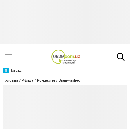
П
Погода
Головна
Афіша
Концерты
Brainwashed