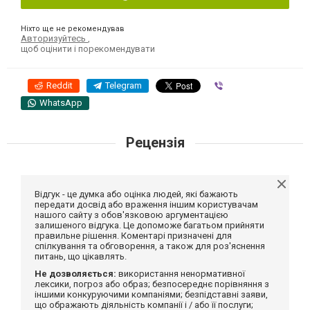
Ніхто ще не рекомендував
Авторизуйтесь
,
щоб оцінити і порекомендувати
Reddit
Telegram
Viber
WhatsApp
Рецензія
Відгук - це думка або оцінка людей, які бажають
передати досвід або враження іншим користувачам
нашого сайту з обов'язковою аргументацією
залишеного відгука. Це допоможе багатьом прийняти
правильне рішення. Коментарі призначені для
спілкування та обговорення, а також для роз'яснення
питань, що цікавлять.
Не дозволяється:
використання ненормативної
лексики, погроз або образ; безпосереднє порівняння з
іншими конкуруючими компаніями; безпідставні заяви,
що ображають діяльність компанії і / або її послуги;