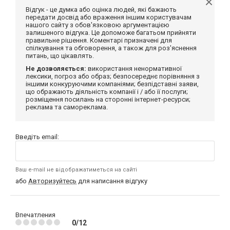
Відгук - це думка або оцінка людей, які бажають
передати досвід або враження іншим користувачам
нашого сайту з обов'язковою аргументацією
залишеного відгука. Це допоможе багатьом прийняти
правильне рішення. Коментарі призначені для
спілкування та обговорення, а також для роз'яснення
питань, що цікавлять.
Не дозволяється:
використання ненормативної
лексики, погроз або образ; безпосереднє порівняння з
іншими конкуруючими компаніями; безпідставні заяви,
що ображають діяльність компанії і / або її послуги;
розміщення посилань на сторонні інтернет-ресурси;
реклама та самореклама.
Введіть email:
Ваш e-mail не відображатиметься на сайті
або
Авторизуйтесь
для написання відгуку
Впечатления
0/12