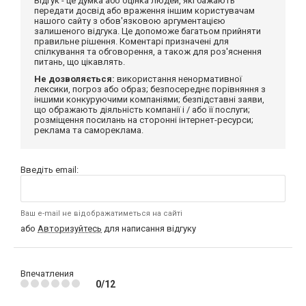
Відгук - це думка або оцінка людей, які бажають
передати досвід або враження іншим користувачам
нашого сайту з обов'язковою аргументацією
залишеного відгука. Це допоможе багатьом прийняти
правильне рішення. Коментарі призначені для
спілкування та обговорення, а також для роз'яснення
питань, що цікавлять.
Не дозволяється:
використання ненормативної
лексики, погроз або образ; безпосереднє порівняння з
іншими конкуруючими компаніями; безпідставні заяви,
що ображають діяльність компанії і / або її послуги;
розміщення посилань на сторонні інтернет-ресурси;
реклама та самореклама.
Введіть email:
Ваш e-mail не відображатиметься на сайті
або
Авторизуйтесь
для написання відгуку
Впечатления
0/12