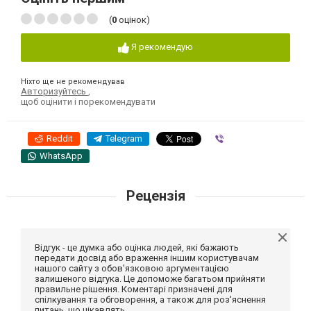
(
0
оцінок)
Я рекомендую
Ніхто ще не рекомендував
Авторизуйтесь
,
щоб оцінити і порекомендувати
Reddit
Telegram
Viber
WhatsApp
Рецензія
Відгук - це думка або оцінка людей, які бажають
передати досвід або враження іншим користувачам
нашого сайту з обов'язковою аргументацією
залишеного відгука. Це допоможе багатьом прийняти
правильне рішення. Коментарі призначені для
спілкування та обговорення, а також для роз'яснення
питань, що цікавлять.