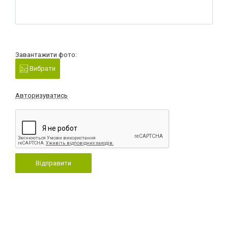
Завантажити фото:
Вибрати
Авторизуватись
Відправити