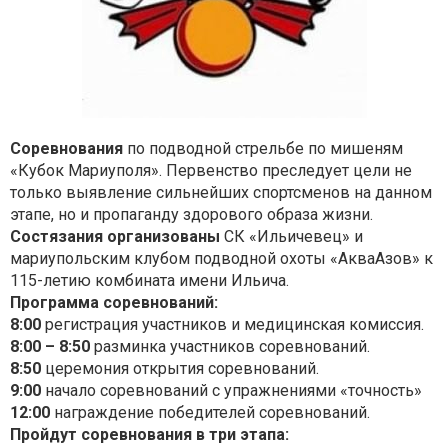
Соревнования
по подводной стрельбе по мишеням
«Кубок Мариуполя». Первенство преследует цели не
только выявление сильнейших спортсменов на данном
этапе, но и пропаганду здорового образа жизни.
Состязания организованы
СК «Ильичевец» и
мариупольским клубом подводной охоты «АкваАзов» к
115-летию комбината имени Ильича.
Программа соревнований:
8:00
регистрация участников и медицинская комиссия.
8:00 – 8:50
разминка участников соревнований.
8:50
церемония открытия соревнований.
9:00
начало соревнований с упражнениями «точность»
12:00
награждение победителей соревнований.
Пройдут соревнования в три этапа: