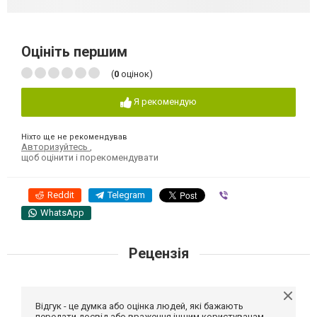
Оцініть першим
(
0
оцінок)
Я рекомендую
Ніхто ще не рекомендував
Авторизуйтесь
,
щоб оцінити і порекомендувати
Reddit
Telegram
Viber
WhatsApp
Рецензія
Відгук - це думка або оцінка людей, які бажають
передати досвід або враження іншим користувачам