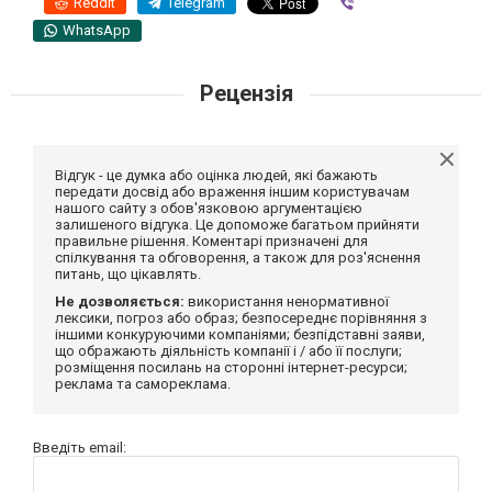
Reddit
Telegram
Viber
WhatsApp
Рецензія
Відгук - це думка або оцінка людей, які бажають
передати досвід або враження іншим користувачам
нашого сайту з обов'язковою аргументацією
залишеного відгука. Це допоможе багатьом прийняти
правильне рішення. Коментарі призначені для
спілкування та обговорення, а також для роз'яснення
питань, що цікавлять.
Не дозволяється:
використання ненормативної
лексики, погроз або образ; безпосереднє порівняння з
іншими конкуруючими компаніями; безпідставні заяви,
що ображають діяльність компанії і / або її послуги;
розміщення посилань на сторонні інтернет-ресурси;
реклама та самореклама.
Введіть email: