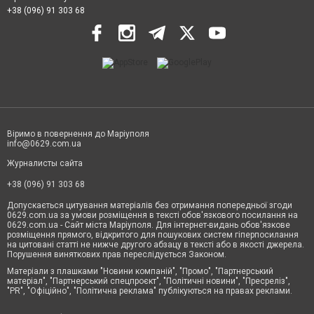
+38 (096) 91 303 68
Віримо в повернення до Маріуполя
info@0629.com.ua
Журналисты сайта
+38 (096) 91 303 68
Допускається цитування матеріалів без отримання попередньої згоди
0629.com.ua за умови розміщення в тексті обов'язкового посилання на
0629.com.ua - Сайт міста Маріуполя. Для інтернет-видань обов'язкове
розміщення прямого, відкритого для пошукових систем гіперпосилання
на цитовані статті не нижче другого абзацу в тексті або в якості джерела.
Порушення виняткових прав переслідується Законом.
Матеріали з плашками "Новини компаній", "Промо", "Партнерський
матеріал", "Партнерський спецпроєкт", "Політичні новини", "Пресреліз",
"PR", "Офіційно", "Політична реклама" публікуються на правах реклами.