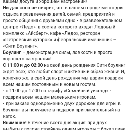
вашем досуге и хорошем настроении!
Ни для кого не секрет,
что в нашем городе место для
отдыха и развлечения детей, семей, предприятий и
просто общения с друзьями одно - в развлекательном
центре «Ледо», в состав которого входят Ледовый
комплекс «Айсберг», кафе «Ледо», ресторан
«Петровский хуторок» и февральский именинник –
«Сити Боулинг».
Боулинг
– демонстрация силы, ловкости и просто
хорошего настроения!
С 11:00 и до 02:00
на свой день рождения Сити боулинг
ждет всех, кто любит спорт и активный образ жизни! И,
конечно же, в свой день рождения мы дарим подарки
всем нашим постоянным и новым гостям.
- с 11:00 до 17:00 по тарифу «Семейный уикенд» -
подарки всем нашим маленьким игрокам.
- при заказе одновременно двух дорожек для игры в
боулинг вы получаете в подарок пригласительный на
каток.
Внимание!
В течение всего дня акция: при двух
выбитых подряд страйков одним игроком – бокал пива