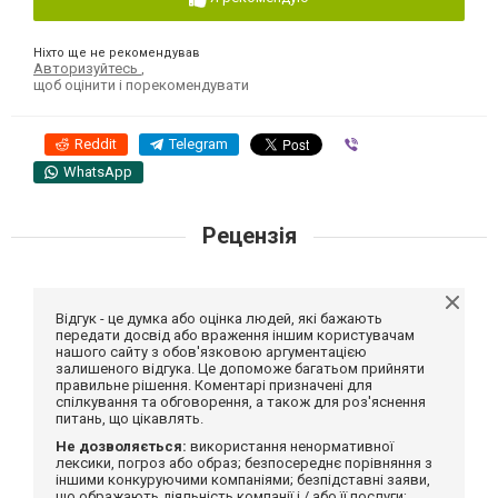
Ніхто ще не рекомендував
Авторизуйтесь
,
щоб оцінити і порекомендувати
Reddit
Telegram
Viber
WhatsApp
Рецензія
Відгук - це думка або оцінка людей, які бажають
передати досвід або враження іншим користувачам
нашого сайту з обов'язковою аргументацією
залишеного відгука. Це допоможе багатьом прийняти
правильне рішення. Коментарі призначені для
спілкування та обговорення, а також для роз'яснення
питань, що цікавлять.
Не дозволяється:
використання ненормативної
лексики, погроз або образ; безпосереднє порівняння з
іншими конкуруючими компаніями; безпідставні заяви,
що ображають діяльність компанії і / або її послуги;