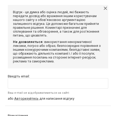
Відгук - це думка або оцінка людей, які бажають
передати досвід або враження іншим користувачам
нашого сайту з обов'язковою аргументацією
залишеного відгука. Це допоможе багатьом прийняти
правильне рішення. Коментарі призначені для
спілкування та обговорення, а також для роз'яснення
питань, що цікавлять.
Не дозволяється:
використання ненормативної
лексики, погроз або образ; безпосереднє порівняння з
іншими конкуруючими компаніями; безпідставні заяви,
що ображають діяльність компанії і / або її послуги;
розміщення посилань на сторонні інтернет-ресурси;
реклама та самореклама.
Введіть email:
Ваш e-mail не відображатиметься на сайті
або
Авторизуйтесь
для написання відгуку
Впечатления