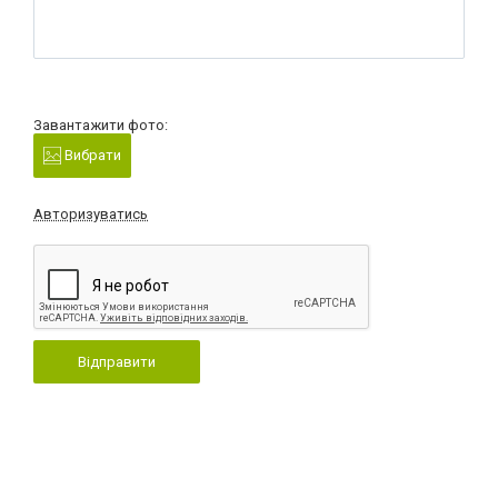
Завантажити фото:
Вибрати
Авторизуватись
Відправити