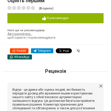
Оцініть першим
(
0
оцінок)
Я рекомендую
Ніхто ще не рекомендував
Авторизуйтесь
,
щоб оцінити і порекомендувати
Reddit
Telegram
Viber
WhatsApp
Рецензія
Відгук - це думка або оцінка людей, які бажають
передати досвід або враження іншим користувачам
нашого сайту з обов'язковою аргументацією
залишеного відгука. Це допоможе багатьом прийняти
правильне рішення. Коментарі призначені для
спілкування та обговорення, а також для роз'яснення