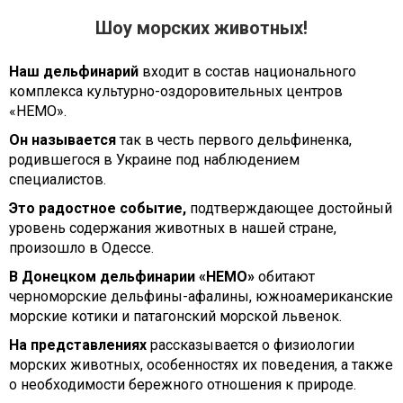
Шоу морских животных!
Наш дельфинарий
входит в состав национального
комплекса культурно-оздоровительных центров
«НЕМО».
Он называется
так в честь первого дельфиненка,
родившегося в Украине под наблюдением
специалистов.
Это радостное событие,
подтверждающее достойный
уровень содержания животных в нашей стране,
произошло в Одессе.
В Донецком дельфинарии «НЕМО»
обитают
черноморские дельфины-афалины, южноамериканские
морские котики и патагонский морской львенок.
На представлениях
рассказывается о физиологии
морских животных, особенностях их поведения, а также
о необходимости бережного отношения к природе.