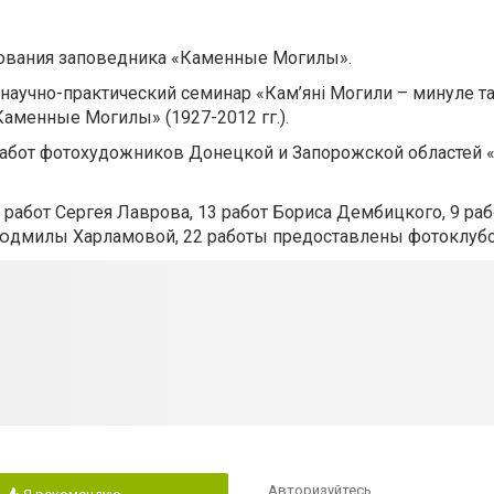
ования заповедника «Каменные Могилы».
аучно-практический семинар «Кам’яні Могили – минуле та
аменные Могилы» (1927-2012 гг.).
абот фотохудожников Донецкой и Запорожской областей «
работ Сергея Лаврова, 13 работ Бориса Дембицкого, 9 раб
 Людмилы Харламовой, 22 работы предоставлены фотоклубо
Авторизуйтесь
,