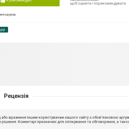
Я рекомендую
щоб оцінити і порекомендувати
омендував
App
Рецензія
від або враження іншим користувачам нашого сайту з обов'язковою аргу
рішення. Коментарі призначені для спілкування та обговорення, а тако