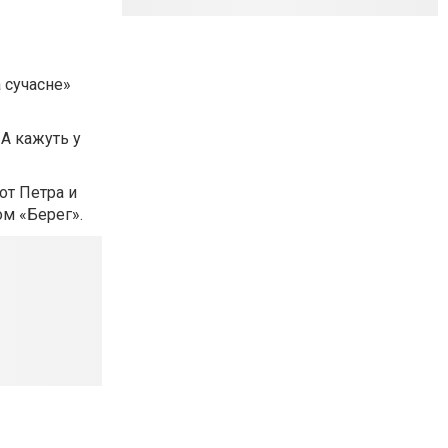
 сучасне»
А кажуть у
от Петра и
м «Берег».