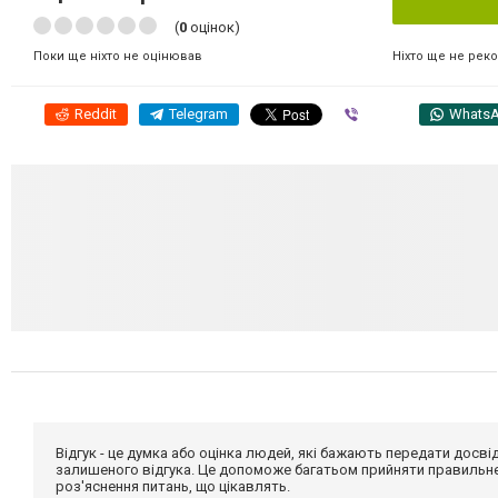
(
0
оцінок)
Ніхто ще не рек
Поки ще ніхто не оцінював
Reddit
Telegram
Viber
Whats
Відгук - це думка або оцінка людей, які бажають передати дос
залишеного відгука. Це допоможе багатьом прийняти правильне 
роз'яснення питань, що цікавлять.