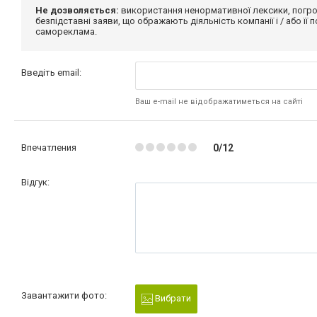
Не дозволяється:
використання ненормативної лексики, погро
безпідставні заяви, що ображають діяльність компанії і / або її
самореклама.
Введіть email:
Ваш e-mail не відображатиметься на сайті
Впечатления
0/12
Відгук:
Завантажити фото:
Вибрати