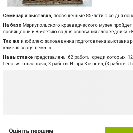
Семинар и выставка,
посвященные 85-летию со дня осн
На базе
Мариупольского краеведческого музея пройдет н
посвященный 85-летию со дня основания заповедника «К
Так же
к юбилею заповедника подготовлена выставка р
каменя серця нема…».
На выставке
представлены 62 работы среди которых: 12 
Георгия Топаловых, 3 работы Игоря Князева, (3 работы
Оцініть першим