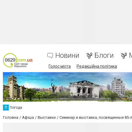
Новини
Блоги
Голос міста
Редакційна політика
П
Погода
Головна
Афіша
Выставки
Семинар и выставка, посвященные 85-