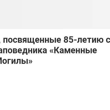
, посвященные 85-летию 
заповедника «Каменные
Могилы»