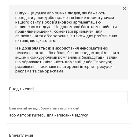
Відгук - це думка або оцінка людей, які бажають
передати досвід або враження іншим користувачам
нашого сайту з обов'язковою аргументацією
залишеного відгука. Це допоможе багатьом прийняти
правильне рішення. Коментарі призначені для
спілкування та обговорення, а також для роз'яснення
питань, що цікавлять.
Не дозволяється:
використання ненормативної
лексики, погроз або образ; безпосереднє порівняння з
іншими конкуруючими компаніями; безпідставні заяви,
що ображають діяльність компанії і / або її послуги;
розміщення посилань на сторонні інтернет-ресурси;
реклама та самореклама.
Введіть email:
Ваш e-mail не відображатиметься на сайті
або
Авторизуйтесь
для написання відгуку
Впечатления