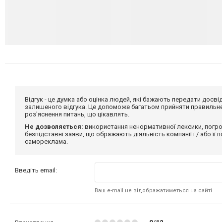
Відгук - це думка або оцінка людей, які бажають передати дос
залишеного відгука. Це допоможе багатьом прийняти правильне 
роз'яснення питань, що цікавлять.
Не дозволяється:
використання ненормативної лексики, погро
безпідставні заяви, що ображають діяльність компанії і / або її
самореклама.
Введіть email:
Ваш e-mail не відображатиметься на сайті