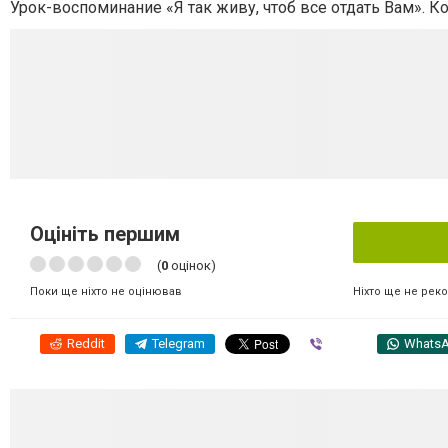
Урок-воспоминание «Я так живу, чтоб все отдать Вам». К
Оцініть першим
(
0
оцінок)
Ніхто ще не рек
Поки ще ніхто не оцінював
Reddit
Telegram
Viber
Whats