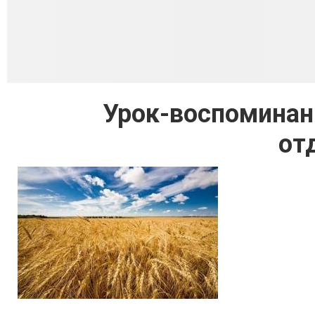
Урок-воспоминани
от