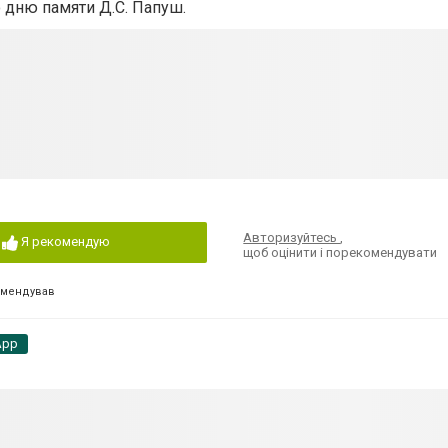
о дню памяти Д.С. Папуш.
Авторизуйтесь
,
Я рекомендую
щоб оцінити і порекомендувати
омендував
App