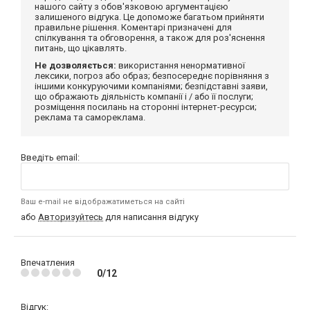
нашого сайту з обов'язковою аргументацією
залишеного відгука. Це допоможе багатьом прийняти
правильне рішення. Коментарі призначені для
спілкування та обговорення, а також для роз'яснення
питань, що цікавлять.
Не дозволяється:
використання ненормативної
лексики, погроз або образ; безпосереднє порівняння з
іншими конкуруючими компаніями; безпідставні заяви,
що ображають діяльність компанії і / або її послуги;
розміщення посилань на сторонні інтернет-ресурси;
реклама та самореклама.
Введіть email:
Ваш e-mail не відображатиметься на сайті
або
Авторизуйтесь
для написання відгуку
Впечатления
0/12
Відгук: