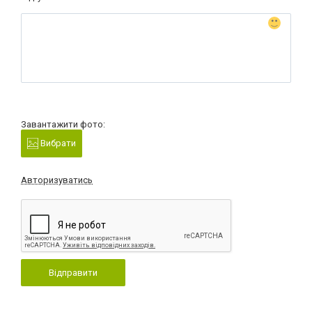
Завантажити фото:
Вибрати
Авторизуватись
Відправити