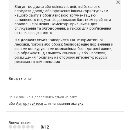
Відгук - це думка або оцінка людей, які бажають
передати досвід або враження іншим користувачам
нашого сайту з обов'язковою аргументацією
залишеного відгука. Це допоможе багатьом прийняти
правильне рішення. Коментарі призначені для
спілкування та обговорення, а також для роз'яснення
питань, що цікавлять.
Не дозволяється:
використання ненормативної
лексики, погроз або образ; безпосереднє порівняння з
іншими конкуруючими компаніями; безпідставні заяви,
що ображають діяльність компанії і / або її послуги;
розміщення посилань на сторонні інтернет-ресурси;
реклама та самореклама.
Введіть email:
Ваш e-mail не відображатиметься на сайті
або
Авторизуйтесь
для написання відгуку
Впечатления
0/12