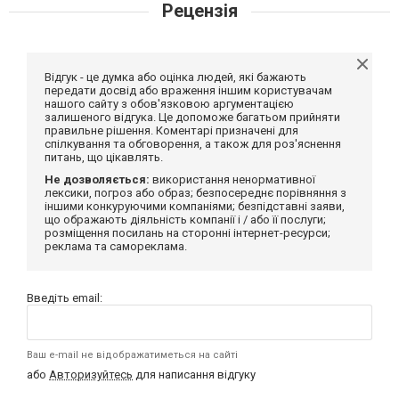
Рецензія
Відгук - це думка або оцінка людей, які бажають
передати досвід або враження іншим користувачам
нашого сайту з обов'язковою аргументацією
залишеного відгука. Це допоможе багатьом прийняти
правильне рішення. Коментарі призначені для
спілкування та обговорення, а також для роз'яснення
питань, що цікавлять.
Не дозволяється:
використання ненормативної
лексики, погроз або образ; безпосереднє порівняння з
іншими конкуруючими компаніями; безпідставні заяви,
що ображають діяльність компанії і / або її послуги;
розміщення посилань на сторонні інтернет-ресурси;
реклама та самореклама.
Введіть email:
Ваш e-mail не відображатиметься на сайті
або
Авторизуйтесь
для написання відгуку