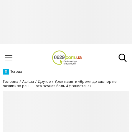
П
Погода
Головна
Афіша
Другое
Урок памяти «Время до сих пор не
заживило раны – эта вечная боль Афганистана»