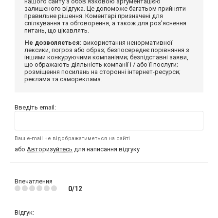
нашого сайту з обов'язковою аргументацією
залишеного відгука. Це допоможе багатьом прийняти
правильне рішення. Коментарі призначені для
спілкування та обговорення, а також для роз'яснення
питань, що цікавлять.
Не дозволяється:
використання ненормативної
лексики, погроз або образ; безпосереднє порівняння з
іншими конкуруючими компаніями; безпідставні заяви,
що ображають діяльність компанії і / або її послуги;
розміщення посилань на сторонні інтернет-ресурси;
реклама та самореклама.
Введіть email:
Ваш e-mail не відображатиметься на сайті
або
Авторизуйтесь
для написання відгуку
Впечатления
0/12
Відгук: