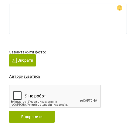
Завантажити фото:
Вибрати
Авторизуватись
Відправити