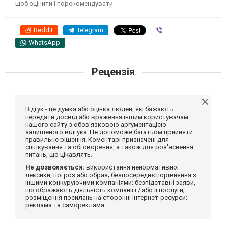
щоб оцінити і порекомендувати
Reddit
Telegram
Viber
WhatsApp
Рецензія
Відгук - це думка або оцінка людей, які бажають
передати досвід або враження іншим користувачам
нашого сайту з обов'язковою аргументацією
залишеного відгука. Це допоможе багатьом прийняти
правильне рішення. Коментарі призначені для
спілкування та обговорення, а також для роз'яснення
питань, що цікавлять.
Не дозволяється:
використання ненормативної
лексики, погроз або образ; безпосереднє порівняння з
іншими конкуруючими компаніями; безпідставні заяви,
що ображають діяльність компанії і / або її послуги;
розміщення посилань на сторонні інтернет-ресурси;
реклама та самореклама.