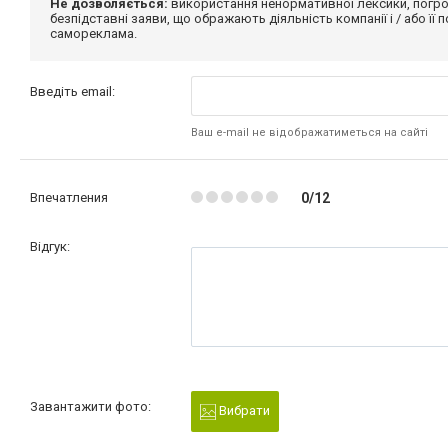
Не дозволяється:
використання ненормативної лексики, погро
безпідставні заяви, що ображають діяльність компанії і / або її
самореклама.
Введіть email:
Ваш e-mail не відображатиметься на сайті
Впечатления
0/12
Відгук:
Завантажити фото:
Вибрати