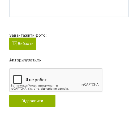
Завантажити фото:
Вибрати
Авторизуватись
Відправити