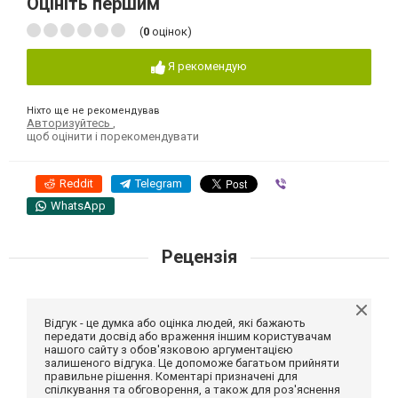
Оцініть першим
(
0
оцінок)
Я рекомендую
Ніхто ще не рекомендував
Авторизуйтесь
,
щоб оцінити і порекомендувати
Reddit
Telegram
Viber
WhatsApp
Рецензія
Відгук - це думка або оцінка людей, які бажають
передати досвід або враження іншим користувачам
нашого сайту з обов'язковою аргументацією
залишеного відгука. Це допоможе багатьом прийняти
правильне рішення. Коментарі призначені для
спілкування та обговорення, а також для роз'яснення