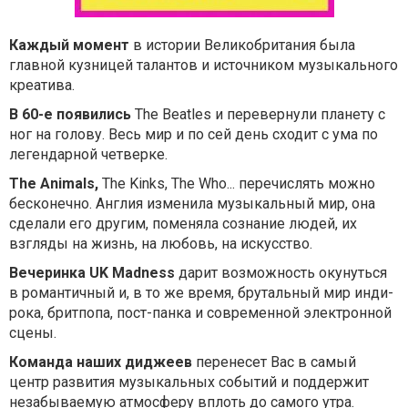
Каждый момент
в истории Великобритания была
главной кузницей талантов и источником музыкального
креатива.
В 60-е появились
The Beatles и перевернули планету с
ног на голову. Весь мир и по сей день сходит с ума по
легендарной четверке.
The Animals,
The Kinks, The Who... перечислять можно
бесконечно. Англия изменила музыкальный мир, она
сделали его другим, поменяла сознание людей, их
взгляды на жизнь, на любовь, на искусство.
Вечеринка UK Madness
дарит возможность окунуться
в романтичный и, в то же время, брутальный мир инди-
рока, бритпопа, пост-панка и современной электронной
сцены.
Команда наших диджеев
перенесет Вас в самый
центр развития музыкальных событий и поддержит
незабываемую атмосферу вплоть до самого утра.