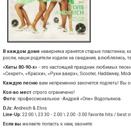
В каждом доме
наверняка хранятся старые пластинки, к
росли, наши родители ходили на свидания, влюблялись, т
«Хиты 80-90-х»
- это настоящий праздник любимых песен и
«Секрет», «Краски», «Руки вверх», Scooter, Haddaway, Mod
Каждую песню
вам непременно захочется подпеть! Вы ок
Кол-во мест
строго ограничено!
Фото:
профессиональное -Андрей «One» Водопьянов
DJs:
Andreich & Elvis
Line-Up:
22.00 \ 23.30 - 2.00 \ 2.00 -3.00 favorite hits / best o
Если вы
желаете попасть к нам, звоните: