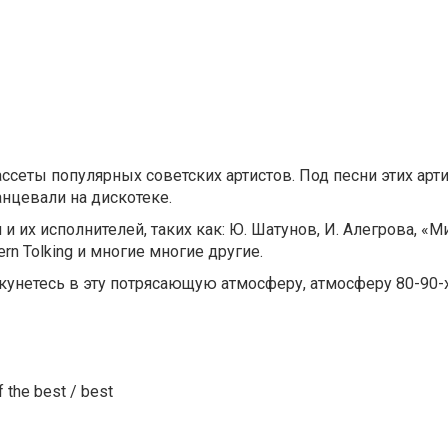
ассеты популярных советских артистов. Под песни этих арт
анцевали на дискотеке.
 их исполнителей, таких как: Ю. Шатунов, И. Алегрова, «М
ern Tolking и многие многие другие.
унетесь в эту потрясающую атмосферу, атмосферу 80-90-х
f the best / best