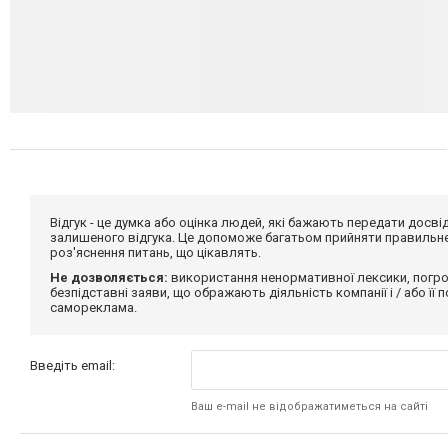
Відгук - це думка або оцінка людей, які бажають передати дос
залишеного відгука. Це допоможе багатьом прийняти правильне 
роз'яснення питань, що цікавлять.
Не дозволяється:
використання ненормативної лексики, погро
безпідставні заяви, що ображають діяльність компанії і / або її
самореклама.
Введіть email:
Ваш e-mail не відображатиметься на сайті