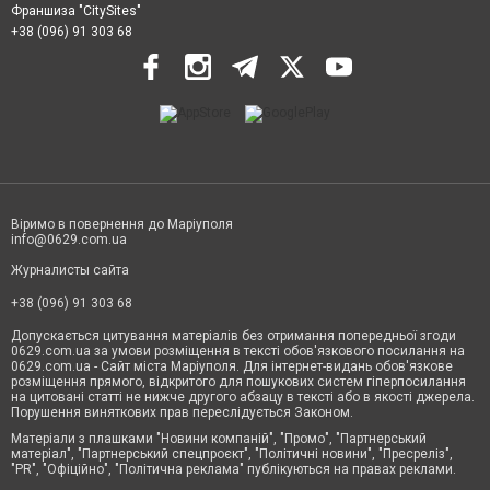
Франшиза "CitySites"
+38 (096) 91 303 68
Віримо в повернення до Маріуполя
info@0629.com.ua
Журналисты сайта
+38 (096) 91 303 68
Допускається цитування матеріалів без отримання попередньої згоди
0629.com.ua за умови розміщення в тексті обов'язкового посилання на
0629.com.ua - Сайт міста Маріуполя. Для інтернет-видань обов'язкове
розміщення прямого, відкритого для пошукових систем гіперпосилання
на цитовані статті не нижче другого абзацу в тексті або в якості джерела.
Порушення виняткових прав переслідується Законом.
Матеріали з плашками "Новини компаній", "Промо", "Партнерський
матеріал", "Партнерський спецпроєкт", "Політичні новини", "Пресреліз",
"PR", "Офіційно", "Політична реклама" публікуються на правах реклами.