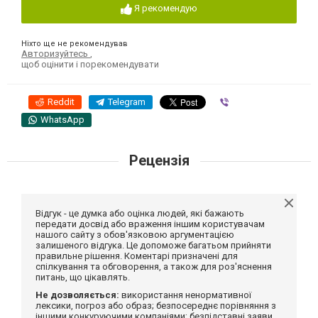
Я рекомендую
Ніхто ще не рекомендував
Авторизуйтесь
,
щоб оцінити і порекомендувати
Reddit
Telegram
Viber
WhatsApp
Рецензія
Відгук - це думка або оцінка людей, які бажають
передати досвід або враження іншим користувачам
нашого сайту з обов'язковою аргументацією
залишеного відгука. Це допоможе багатьом прийняти
правильне рішення. Коментарі призначені для
спілкування та обговорення, а також для роз'яснення
питань, що цікавлять.
Не дозволяється:
використання ненормативної
лексики, погроз або образ; безпосереднє порівняння з
іншими конкуруючими компаніями; безпідставні заяви,