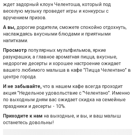
ждет задорный клоун Челентоша, который под
веселую музыку проведет игры и конкурсы с
вручением призов.
А вы,
дорогие родители, сможете спокойно отдохнуть,
наслаждаясь вкусными блюдами и приятными
напитками.
Просмотр
популярных мультфильмов, яркие
разукрашки, а главное ароматная пицца, вкусные,
недорогие десерты и хорошее настроение ожидает
вашего любимого малыша в кафе "Пицца Челентано" в
центре города.
И не забывайте,
что в нашем кафе всегда проходит
акция "Недельное удовольствие с "Челентано". Именно
по выходным дням вас ожидает скидка на семейные
праздники и десерты - 10%.
Приходите к нам
на выходные, и вы, и ваш малыш
останетесь довольны!