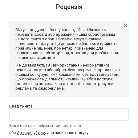
Рецензія
Відгук - це думка або оцінка людей, які бажають
передати досвід або враження іншим користувачам
нашого сайту з обов'язковою аргументацією
залишеного відгука. Це допоможе багатьом прийняти
правильне рішення. Коментарі призначені для
спілкування та обговорення, а також для роз'яснення
питань, що цікавлять.
Не дозволяється:
використання ненормативної
лексики, погроз або образ; безпосереднє порівняння з
іншими конкуруючими компаніями; безпідставні заяви,
що ображають діяльність компанії і / або її послуги;
розміщення посилань на сторонні інтернет-ресурси;
реклама та самореклама.
Введіть email:
Ваш e-mail не відображатиметься на сайті
або
Авторизуйтесь
для написання відгуку