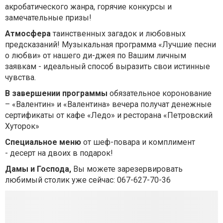
акробатического жанра, горячие конкурсы и
замечательные призы!
Атмосфера
таинственных загадок и любовных
предсказаний! Музыкальная программа «Лучшие песни
о любви» от нашего ди-джея по Вашим личным
заявкам - идеальный способ выразить свои истинные
чувства.
В завершении программы
обязательное коронование
– «Валентин» и «Валентина» вечера получат денежные
сертификаты от кафе «Ледо» и ресторана «Петровский
Хуторок»
Специальное меню
от шеф-повара и комплимент
- десерт на двоих в подарок!
Дамы и Господа,
Вы можете зарезервировать
любимый столик уже сейчас: 067-627-70-36