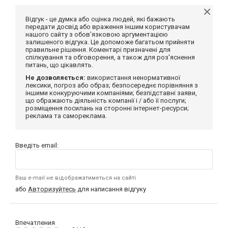
Відгук - це думка або оцінка людей, які бажають
передати досвід або враження іншим користувачам
нашого сайту з обов'язковою аргументацією
залишеного відгука. Це допоможе багатьом прийняти
правильне рішення. Коментарі призначені для
спілкування та обговорення, а також для роз'яснення
питань, що цікавлять.
Не дозволяється:
використання ненормативної
лексики, погроз або образ; безпосереднє порівняння з
іншими конкуруючими компаніями; безпідставні заяви,
що ображають діяльність компанії і / або її послуги;
розміщення посилань на сторонні інтернет-ресурси;
реклама та самореклама.
Введіть email:
Ваш e-mail не відображатиметься на сайті
або
Авторизуйтесь
для написання відгуку
Впечатления