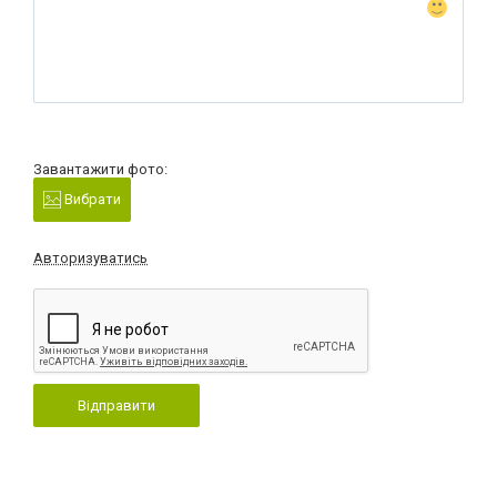
Завантажити фото:
Вибрати
Авторизуватись
Відправити