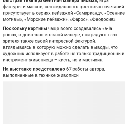
Быстрая темпераментная манера письма,
игра
фактуры и мазков, неожиданность цветовых сочетаний
присутствует в сериях пейзажей «Самарканд», «Осенние
мотивы», «Морские пейзажи», «Фарос», «Феодосия».
Поскольку картины
чаще всего создавались «a-la
prima», в довольно вольной манере, они радуют глаз
зрителя также своей интересной фактурой,
вглядываясь в которую можно сделать выводы, что
художник использует в работе не только традиционный
инструмент живописца – кисть, но и мастихин.
На выставке представлено
67 работы автора,
выполненные в технике живописи.