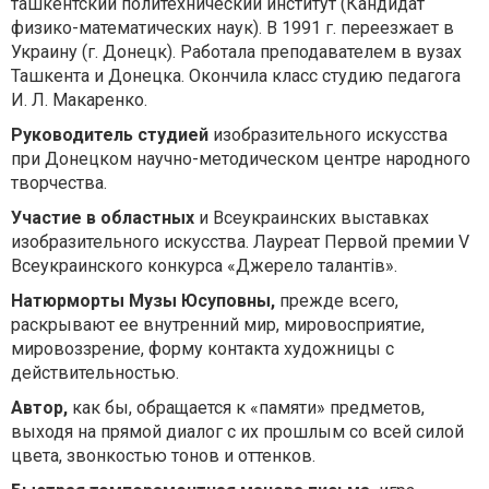
ташкентский политехнический институт (Кандидат
физико-математических наук). В 1991 г. переезжает в
Украину (г. Донецк). Работала преподавателем в вузах
Ташкента и Донецка. Окончила класс студию педагога
И. Л. Макаренко.
Руководитель студией
изобразительного искусства
при Донецком научно-методическом центре народного
творчества.
Участие в областных
и Всеукраинских выставках
изобразительного искусства. Лауреат Первой премии V
Всеукраинского конкурса «Джерело талантів».
Натюрморты Музы Юсуповны,
прежде всего,
раскрывают ее внутренний мир, мировосприятие,
мировоззрение, форму контакта художницы с
действительностью.
Автор,
как бы, обращается к «памяти» предметов,
выходя на прямой диалог с их прошлым со всей силой
цвета, звонкостью тонов и оттенков.