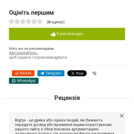
Оцініть першим
(
0
оцінок)
Я рекомендую
Ніхто ще не рекомендував
Авторизуйтесь
,
щоб оцінити і порекомендувати
Reddit
Telegram
Viber
WhatsApp
Рецензія
Відгук - це думка або оцінка людей, які бажають
передати досвід або враження іншим користувачам
нашого сайту з обов'язковою аргументацією
залишеного відгука. Це допоможе багатьом прийняти