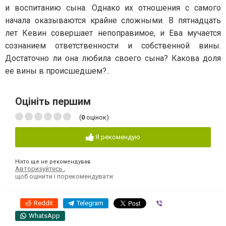
и воспитанию сына. Однако их отношения с самого
начала оказываются крайне сложными. В пятнадцать
лет Кевин совершает непоправимое, и Ева мучается
сознанием ответственности и собственной вины.
Достаточно ли она любила своего сына? Какова доля
ее вины в происшедшем?..
Оцініть першим
(
0
оцінок)
Я рекомендую
Ніхто ще не рекомендував
Авторизуйтесь
,
щоб оцінити і порекомендувати
Reddit
Telegram
Viber
WhatsApp