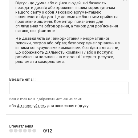
Відгук - це думка або оцінка людей, які бажають
передати досвід або враження іншим користувачам
нашого сайту з обов'язковою аргументацією
залишеного відгука. Це допоможе багатьом прийняти
правильне рішення. Коментарі призначені для
спілкування та обговорення, а також для роз'яснення
питань, що цікавлять.
Не дозволяється:
використання ненормативної
лексики, погроз або образ; безпосереднє порівняння з
іншими конкуруючими компаніями; безпідставні заяви,
що ображають діяльність компанії і / або її послуги;
розміщення посилань на сторонні інтернет-ресурси;
реклама та самореклама.
Введіть email:
Ваш e-mail не відображатиметься на сайті
або
Авторизуйтесь
для написання відгуку
Впечатления
0/12