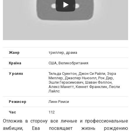
Жанр
триллер, драма
Країна
США, Великобритания
У ролях
Тильда Суинтон, Джон Си Райли, Эзра
Миллер, Джаспер Ньюэлл, Рок Дер,
Эшли Герасимович, Шаван Фэллон,
Алекс Манетт, Кеннет Франклин, Лесли
Лайлс
Режисер
Линн Рэмси
Час
112
Отложив в сторону все личные и профессиональные
амбиции, Ева посвящает жизнь рождению