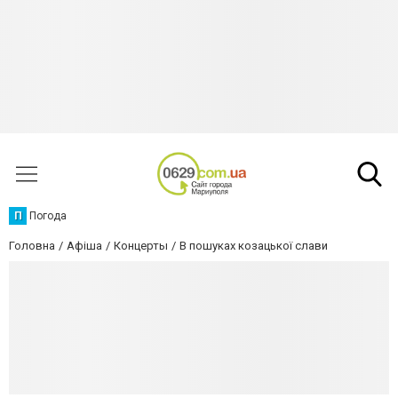
П
Погода
Головна
Афіша
Концерты
В пошуках козацької слави