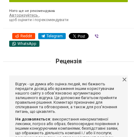
Ніхто ще не рекомендував
Авторизуйтесь
,
щоб оцінити і порекомендувати
Reddit
Telegram
Viber
WhatsApp
Рецензія
Відгук - це думка або оцінка людей, які бажають
передати досвід або враження іншим користувачам
нашого сайту з обов'язковою аргументацією
залишеного відгука. Це допоможе багатьом прийняти
правильне рішення. Коментарі призначені для
спілкування та обговорення, а також для роз'яснення
питань, що цікавлять.
Не дозволяється:
використання ненормативної
лексики, погроз або образ; безпосереднє порівняння з
іншими конкуруючими компаніями; безпідставні заяви,
що ображають діяльність компанії і / або її послуги;