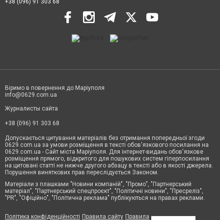
+38 (096) 91 303 68
Віримо в повернення до Маріуполя
info@0629.com.ua
Журналисты сайта
+38 (096) 91 303 68
Допускається цитування матеріалів без отримання попередньої згоди
0629.com.ua за умови розміщення в тексті обов'язкового посилання на
0629.com.ua - Сайт міста Маріуполя. Для інтернет-видань обов'язкове
розміщення прямого, відкритого для пошукових систем гіперпосилання
на цитовані статті не нижче другого абзацу в тексті або в якості джерела.
Порушення виняткових прав переслідується Законом.
Матеріали з плашками "Новини компаній", "Промо", "Партнерський
матеріал", "Партнерський спецпроєкт", "Політичні новини", "Пресреліз",
"PR", "Офіційно", "Політична реклама" публікуються на правах реклами.
Політика конфіденційності
Правила сайту
Правила