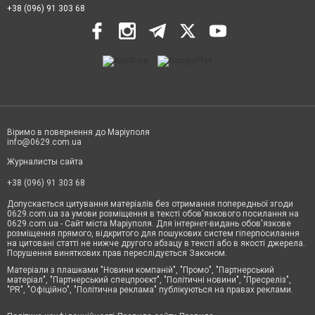
+38 (096) 91 303 68
Віримо в повернення до Маріуполя
info@0629.com.ua
Журналисты сайта
+38 (096) 91 303 68
Допускається цитування матеріалів без отримання попередньої згоди
0629.com.ua за умови розміщення в тексті обов'язкового посилання на
0629.com.ua - Сайт міста Маріуполя. Для інтернет-видань обов'язкове
розміщення прямого, відкритого для пошукових систем гіперпосилання
на цитовані статті не нижче другого абзацу в тексті або в якості джерела.
Порушення виняткових прав переслідується Законом.
Матеріали з плашками "Новини компаній", "Промо", "Партнерський
матеріал", "Партнерський спецпроєкт", "Політичні новини", "Пресреліз",
"PR", "Офіційно", "Політична реклама" публікуються на правах реклами.