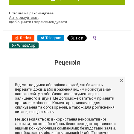
Ніхто ще не рекомендував
Авторизуйтесь
,
щоб оцінити і порекомендувати
Reddit
Telegram
Viber
WhatsApp
Рецензія
Відгук - це думка або оцінка людей, які бажають
передати досвід або враження іншим користувачам
нашого сайту з обов'язковою аргументацією
залишеного відгука. Це допоможе багатьом прийняти
правильне рішення. Коментарі призначені для
спілкування та обговорення, а також для роз'яснення
питань, що цікавлять.
Не дозволяється:
використання ненормативної
лексики, погроз або образ; безпосереднє порівняння з
іншими конкуруючими компаніями; безпідставні заяви,
що ображають діяльність компанії і / або її послуги;