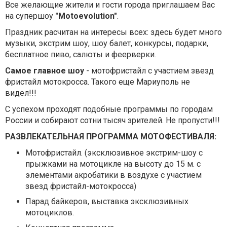
Все желающие жители и гости города приглашаем Вас
на супершоу
"Motoevolution"
.
Праздник расчитан на интересы всех: здесь будет много
музыки, экстрим шоу, шоу балет, конкурсы, подарки,
бесплатное пиво, салюты и феерверки.
Самое главное шоу
- мотофристайл с участием звезд
фристайл мотокросса. Такого еще Мариуполь не
видел!!!
С успехом проходят подобные программы по городам
России и собирают сотни тысяч зрителей. Не пропусти!!!
РАЗВЛЕКАТЕЛЬНАЯ ПРОГРАММА МОТОФЕСТИВАЛЯ:
Мотофристайл. (эксклюзивное экстрим-шоу с
прыжками на мотоцикле на высоту до 15 м. с
элементами акробатики в воздухе с участием
звезд фристайл-мотокросса)
Парад байкеров, выставка эксклюзивных
мотоциклов.