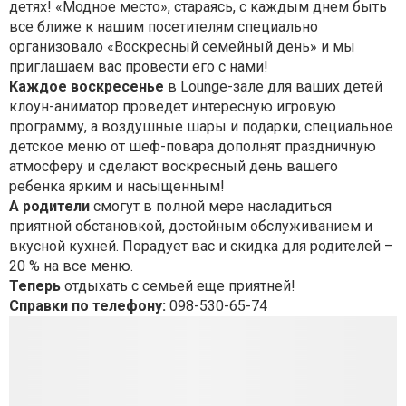
детях! «Модное место», стараясь, с каждым днем быть
все ближе к нашим посетителям специально
организовало «Воскресный семейный день» и мы
приглашаем вас провести его с нами!
Каждое воскресенье
в Loung
e
-зале для ваших детей
клоун-аниматор проведет интересную игровую
программу, а воздушные шары и подарки, специальное
детское меню от шеф-повара дополнят праздничную
атмосферу и сделают воскресный день вашего
ребенка ярким и насыщенным!
А родители
смогут в полной мере насладиться
приятной обстановкой, достойным обслуживанием и
вкусной кухней. Порадует вас и скидка для родителей –
20 % на все меню.
Теперь
отдыхать с семьей еще приятней!
Справки по телефону:
098-530-65-74