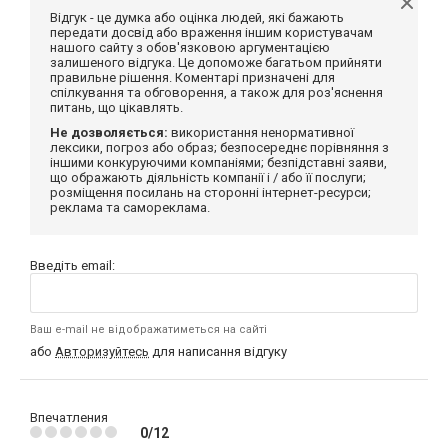
Відгук - це думка або оцінка людей, які бажають
передати досвід або враження іншим користувачам
нашого сайту з обов'язковою аргументацією
залишеного відгука. Це допоможе багатьом прийняти
правильне рішення. Коментарі призначені для
спілкування та обговорення, а також для роз'яснення
питань, що цікавлять.
Не дозволяється:
використання ненормативної
лексики, погроз або образ; безпосереднє порівняння з
іншими конкуруючими компаніями; безпідставні заяви,
що ображають діяльність компанії і / або її послуги;
розміщення посилань на сторонні інтернет-ресурси;
реклама та самореклама.
Введіть email:
Ваш e-mail не відображатиметься на сайті
або
Авторизуйтесь
для написання відгуку
Впечатления
0/12