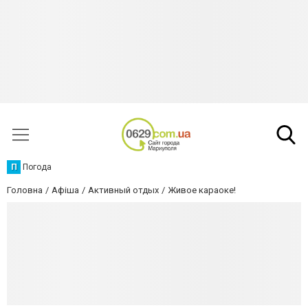
П
Погода
Головна
Афіша
Активный отдых
Живое караоке!