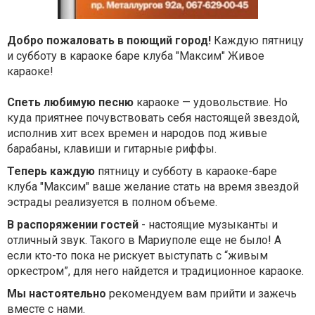
Добро пожаловать в поющий город!
Каждую пятницу
и субботу в караоке баре клуба "Максим" Живое
караоке!
Спеть любимую песню
караоке — удовольствие. Но
куда приятнее почувствовать себя настоящей звездой,
исполнив хит всех времен и народов под живые
барабаны, клавиши и гитарные риффы.
Теперь каждую
пятницу и субботу в караоке-баре
клуба "Максим" ваше желание стать на время звездой
эстрады реализуется в полном объеме.
В распоряжении гостей
- настоящие музыканты и
отличный звук. Такого в Мариуполе еще не было! А
если кто-то пока не рискует выступать с “живым
оркестром”, для него найдется и традиционное караоке.
Мы настоятельно
рекомендуем вам прийти и зажечь
вместе с нами.