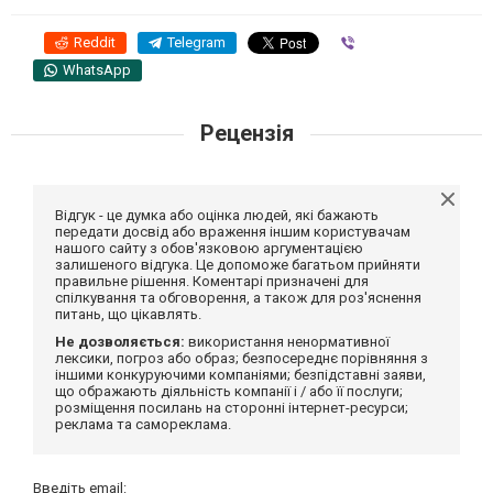
Reddit
Telegram
Viber
WhatsApp
Рецензія
Відгук - це думка або оцінка людей, які бажають
передати досвід або враження іншим користувачам
нашого сайту з обов'язковою аргументацією
залишеного відгука. Це допоможе багатьом прийняти
правильне рішення. Коментарі призначені для
спілкування та обговорення, а також для роз'яснення
питань, що цікавлять.
Не дозволяється:
використання ненормативної
лексики, погроз або образ; безпосереднє порівняння з
іншими конкуруючими компаніями; безпідставні заяви,
що ображають діяльність компанії і / або її послуги;
розміщення посилань на сторонні інтернет-ресурси;
реклама та самореклама.
Введіть email: