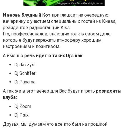
И вновь Блудный Кот
приглашает на очередную
вечеринку с участием специальных гостей из Киева,
резидентов радиостанции Kiss
Fm, профессионалов, знающих толк в своем деле,
которые будут заряжать атмосферу хорошим
настроением и позитивом.
А именно
речь идет о таких Dj's как
:
Dj Jazzyst
Dj Schiffer
Dj Panama
А так же в этот вечер для Вас будут играть
резиденты
клуба:
Dj Zoom
Dj Psix
Друзья, мы думаем что все кто был на прошлой