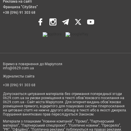
Реклама на сайті
Франшиза "CitySites"
+38 (096) 91 303 68
Віримо в повернення до Маріуполя
info@0629.com.ua
Журналисты сайта
+38 (096) 91 303 68
Допускається цитування матеріалів без отримання попередньої згоди
0629.com.ua за умови розміщення в тексті обов'язкового посилання на
0629.com.ua - Сайт міста Маріуполя. Для інтернет-видань обов'язкове
розміщення прямого, відкритого для пошукових систем гіперпосилання
на цитовані статті не нижче другого абзацу в тексті або в якості джерела.
Порушення виняткових прав переслідується Законом.
Матеріали з плашками "Новини компаній", "Промо", "Партнерський
матеріал", "Партнерський спецпроєкт", "Політичні новини", "Пресреліз",
"PR", "Офіційно", "Політична реклама" публікуються на правах реклами.