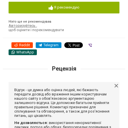
Я рекомендую
Ніхто ще не рекомендував
Авторизуйтесь
,
щоб оцінити і порекомендувати
Reddit
Telegram
Viber
WhatsApp
Рецензія
Відгук - це думка або оцінка людей, які бажають
передати досвід або враження іншим користувачам
нашого сайту з обов'язковою аргументацією
залишеного відгука. Це допоможе багатьом прийняти
правильне рішення. Коментарі призначені для
спілкування та обговорення, а також для роз'яснення
питань, що цікавлять.
Не дозволяється:
використання ненормативної
лексики, погроз або образ; безпосереднє порівняння з