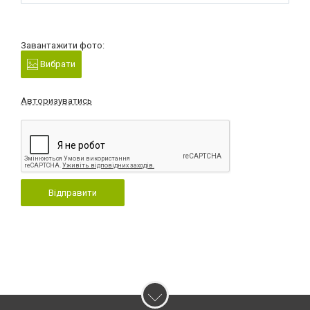
Завантажити фото:
Вибрати
Авторизуватись
Відправити