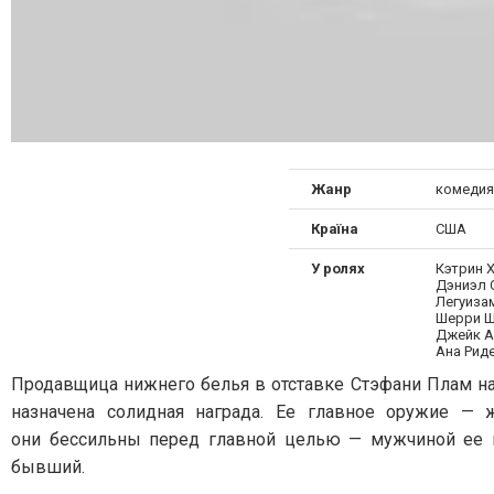
Жанр
комедия
Країна
США
У ролях
Кэтрин 
Дэниэл 
Легуиза
Шерри Ш
Джейк А
Ана Рид
Продавщица нижнего белья в отставке Стэфани Плам на
назначена солидная награда. Ее главное оружие —
они бессильны перед главной целью — мужчиной ее ме
бывший.