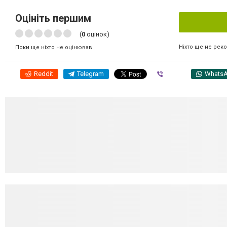
Оцініть першим
(
0
оцінок)
Ніхто ще не рек
Поки ще ніхто не оцінював
Reddit
Telegram
Viber
Whats