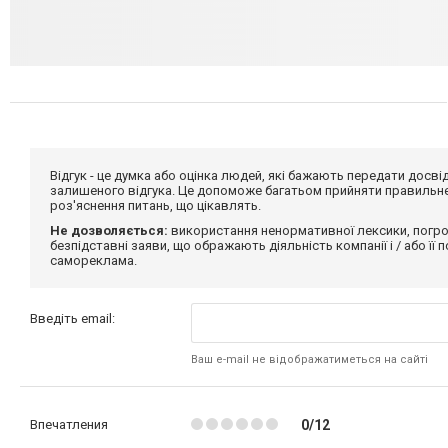
Відгук - це думка або оцінка людей, які бажають передати дос
залишеного відгука. Це допоможе багатьом прийняти правильне 
роз'яснення питань, що цікавлять.
Не дозволяється:
використання ненормативної лексики, погро
безпідставні заяви, що ображають діяльність компанії і / або її
самореклама.
Введіть email:
Ваш e-mail не відображатиметься на сайті
Впечатления
0/12