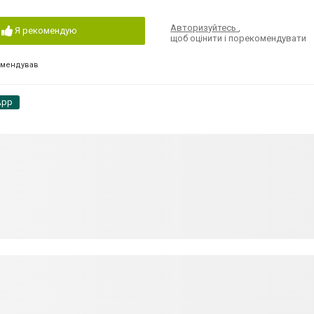
Авторизуйтесь
,
Я рекомендую
щоб оцінити і порекомендувати
омендував
App