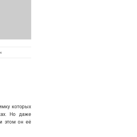
н
оимку которых
ках. Но даже
и этом он её