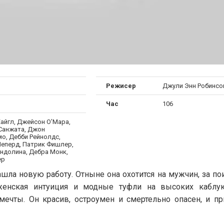
Режисер
Джули Энн Робинсо
Час
106
Хайгл, Джейсон О’Мара,
Санжата, Джон
мо, Дебби Рейнолдс,
еперд, Патрик Фишлер,
ндолина, Дебра Монк,
ер
шла новую работу. Отныне она охотится на мужчин, за п
 женская интуиция и модные туфли на высоких каблу
чты. Он красив, остроумен и смертельно опасен, и пр