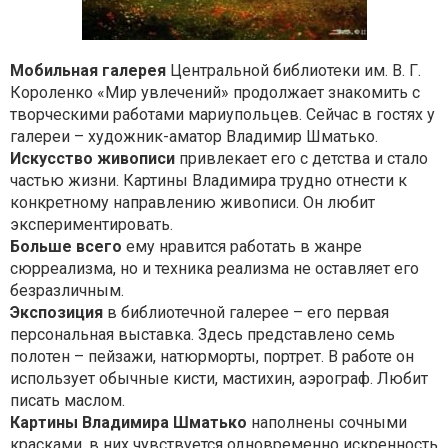
Мобильная галерея
Центральной библиотеки им. В. Г.
Короленко «Мир увлечений» продолжает знакомить с
творческими работами мариупольцев. Сейчас в гостях у
галереи – художник-аматор Владимир Шматько.
Искусство живописи
привлекает его с детства и стало
частью жизни. Картины Владимира трудно отнести к
конкретному направлению живописи. Он любит
экспериментировать.
Больше всего
ему нравится работать в жанре
сюрреализма, но и техника реализма не оставляет его
безразличным.
Экспозиция
в библиотечной галерее – его первая
персональная выставка. Здесь представлено семь
полотен – пейзажи, натюрморты, портрет. В работе он
использует обычные кисти, мастихин, аэрограф. Любит
писать маслом.
Картины Владимира Шматько
наполнены сочными
красками, в них чувствуется одновременно искренность