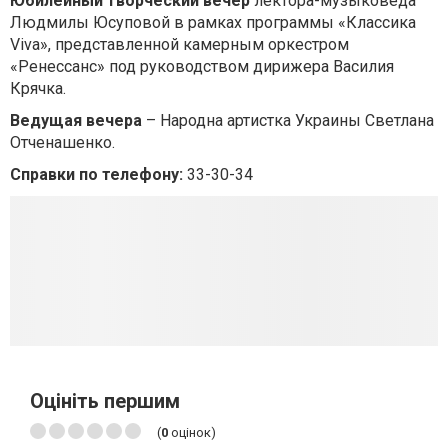
Юбилейный творческий вечер
лектора-музыковеда
Людмилы Юсуповой в рамках программы «Классика
Viva», представленной камерным оркестром
«Ренессанс» под руководством дирижера Василия
Крячка.
Ведущая вечера
– Народна артистка Украины Светлана
Отченашенко.
Справки по телефону:
33-30-34
Оцініть першим
(
0
оцінок)