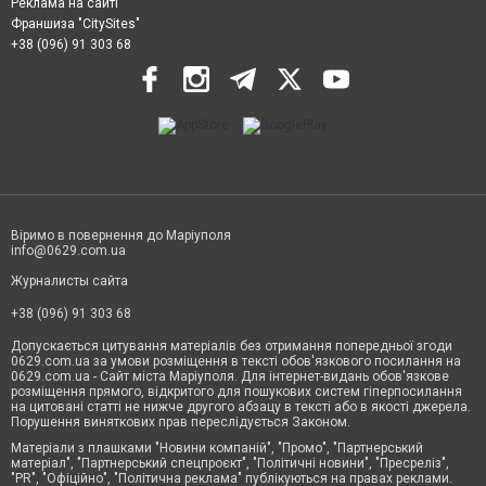
Реклама на сайті
Франшиза "CitySites"
+38 (096) 91 303 68
Віримо в повернення до Маріуполя
info@0629.com.ua
Журналисты сайта
+38 (096) 91 303 68
Допускається цитування матеріалів без отримання попередньої згоди
0629.com.ua за умови розміщення в тексті обов'язкового посилання на
0629.com.ua - Сайт міста Маріуполя. Для інтернет-видань обов'язкове
розміщення прямого, відкритого для пошукових систем гіперпосилання
на цитовані статті не нижче другого абзацу в тексті або в якості джерела.
Порушення виняткових прав переслідується Законом.
Матеріали з плашками "Новини компаній", "Промо", "Партнерський
матеріал", "Партнерський спецпроєкт", "Політичні новини", "Пресреліз",
"PR", "Офіційно", "Політична реклама" публікуються на правах реклами.