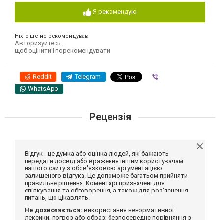
Я рекомендую
Ніхто ще не рекомендував
Авторизуйтесь
,
щоб оцінити і порекомендувати
Reddit
Telegram
Viber
WhatsApp
Рецензія
Відгук - це думка або оцінка людей, які бажають
передати досвід або враження іншим користувачам
нашого сайту з обов'язковою аргументацією
залишеного відгука. Це допоможе багатьом прийняти
правильне рішення. Коментарі призначені для
спілкування та обговорення, а також для роз'яснення
питань, що цікавлять.
Не дозволяється:
використання ненормативної
лексики, погроз або образ; безпосереднє порівняння з